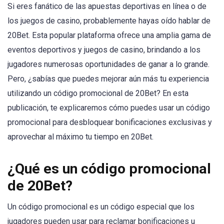
Si eres fanático de las apuestas deportivas en línea o de
los juegos de casino, probablemente hayas oído hablar de
20Bet. Esta popular plataforma ofrece una amplia gama de
eventos deportivos y juegos de casino, brindando a los
jugadores numerosas oportunidades de ganar a lo grande.
Pero, ¿sabías que puedes mejorar aún más tu experiencia
utilizando un código promocional de 20Bet? En esta
publicación, te explicaremos cómo puedes usar un código
promocional para desbloquear bonificaciones exclusivas y
aprovechar al máximo tu tiempo en 20Bet.
¿Qué es un código promocional
de 20Bet?
Un código promocional es un código especial que los
jugadores pueden usar para reclamar bonificaciones u