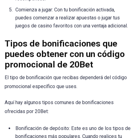
Comienza a jugar: Con tu bonificación activada,
puedes comenzar a realizar apuestas o jugar tus
juegos de casino favoritos con una ventaja adicional.
Tipos de bonificaciones que
puedes obtener con un código
promocional de 20Bet
El tipo de bonificación que recibas dependerá del código
promocional específico que uses.
Aquí hay algunos tipos comunes de bonificaciones
ofrecidas por 20Bet:
Bonificación de depósito: Este es uno de los tipos de
bonificaciones más populares. Cuando realices tu