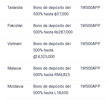
Tailandia
Bono de depósito del
1W500APP
500% hasta ฿37,000
Pakistán
Bono de depósito del
1W500APP
500% hasta ₨287,000
Vietnam
Bono de depósito del
1W500APP
500% hasta
₫24,525,000
Malasia
Bono de depósito del
1W500APP
500% hasta RM4,825
Moldavia
Bono de depósito del
1W500APP
500% hasta L18,650