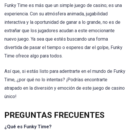
Funky Time es más que un simple juego de casino; es una
experiencia. Con su atmósfera animada, jugabilidad
interactiva y la oportunidad de ganar a lo grande, no es de
extrañar que los jugadores acudan a este emocionante
nuevo juego. Ya sea que estés buscando una forma
divertida de pasar el tiempo o esperes dar el golpe, Funky
Time ofrece algo para todos.
Así que, si estás listo para adentrarte en el mundo de Funky
Time, ¿por qué no lo intentas? ¡Podrías encontrarte
atrapado en la diversión y emoción de este juego de casino
único!
PREGUNTAS FRECUENTES
¿Qué es Funky Time?