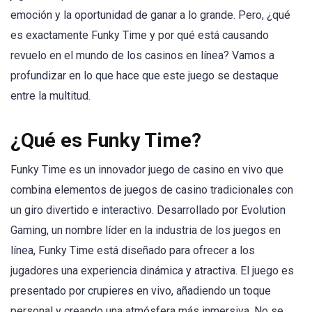
emoción y la oportunidad de ganar a lo grande. Pero, ¿qué
es exactamente Funky Time y por qué está causando
revuelo en el mundo de los casinos en línea? Vamos a
profundizar en lo que hace que este juego se destaque
entre la multitud.
¿Qué es Funky Time?
Funky Time es un innovador juego de casino en vivo que
combina elementos de juegos de casino tradicionales con
un giro divertido e interactivo. Desarrollado por Evolution
Gaming, un nombre líder en la industria de los juegos en
línea, Funky Time está diseñado para ofrecer a los
jugadores una experiencia dinámica y atractiva. El juego es
presentado por crupieres en vivo, añadiendo un toque
personal y creando una atmósfera más inmersiva. No se