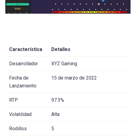
Característica
Detalles
Desarrollador
XYZ Gaming
Fecha de
15 de marzo de 2022
Lanzamiento
RTP
97.3%
Volatilidad
Alta
Rodillos
5