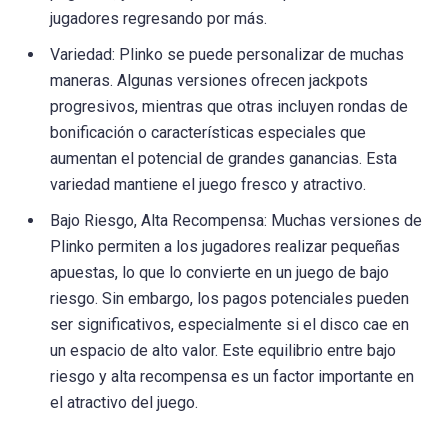
jugadores regresando por más.
Variedad: Plinko se puede personalizar de muchas
maneras. Algunas versiones ofrecen jackpots
progresivos, mientras que otras incluyen rondas de
bonificación o características especiales que
aumentan el potencial de grandes ganancias. Esta
variedad mantiene el juego fresco y atractivo.
Bajo Riesgo, Alta Recompensa: Muchas versiones de
Plinko permiten a los jugadores realizar pequeñas
apuestas, lo que lo convierte en un juego de bajo
riesgo. Sin embargo, los pagos potenciales pueden
ser significativos, especialmente si el disco cae en
un espacio de alto valor. Este equilibrio entre bajo
riesgo y alta recompensa es un factor importante en
el atractivo del juego.