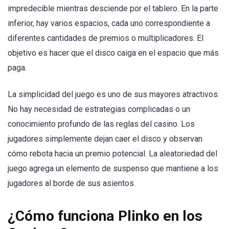
impredecible mientras desciende por el tablero. En la parte
inferior, hay varios espacios, cada uno correspondiente a
diferentes cantidades de premios o multiplicadores. El
objetivo es hacer que el disco caiga en el espacio que más
paga.
La simplicidad del juego es uno de sus mayores atractivos.
No hay necesidad de estrategias complicadas o un
conocimiento profundo de las reglas del casino. Los
jugadores simplemente dejan caer el disco y observan
cómo rebota hacia un premio potencial. La aleatoriedad del
juego agrega un elemento de suspenso que mantiene a los
jugadores al borde de sus asientos.
¿Cómo funciona Plinko en los