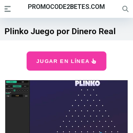
PROMOCODE2BETES.COM
Plinko Juego por Dinero Real
JUGAR EN LÍNEA