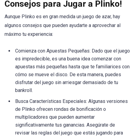
Consejos para Jugar a Plinko!
Aunque Plinko es en gran medida un juego de azar, hay
algunos consejos que pueden ayudarte a aprovechar al
máximo tu experiencia:
Comienza con Apuestas Pequeñas: Dado que el juego
es impredecible, es una buena idea comenzar con
apuestas más pequeñas hasta que te familiarices con
cómo se mueve el disco. De esta manera, puedes
disfrutar del juego sin arriesgar demasiado de tu
bankroll.
Busca Características Especiales: Algunas versiones
de Plinko ofrecen rondas de bonificación o
multiplicadores que pueden aumentar
significativamente tus ganancias. Asegúrate de
revisar las reglas del juego que estás jugando para