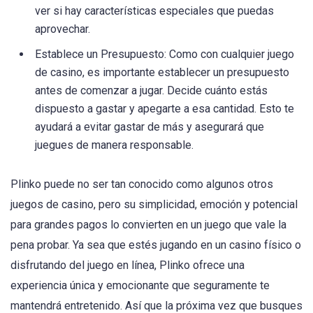
ver si hay características especiales que puedas
aprovechar.
Establece un Presupuesto: Como con cualquier juego
de casino, es importante establecer un presupuesto
antes de comenzar a jugar. Decide cuánto estás
dispuesto a gastar y apegarte a esa cantidad. Esto te
ayudará a evitar gastar de más y asegurará que
juegues de manera responsable.
Plinko puede no ser tan conocido como algunos otros
juegos de casino, pero su simplicidad, emoción y potencial
para grandes pagos lo convierten en un juego que vale la
pena probar. Ya sea que estés jugando en un casino físico o
disfrutando del juego en línea, Plinko ofrece una
experiencia única y emocionante que seguramente te
mantendrá entretenido. Así que la próxima vez que busques