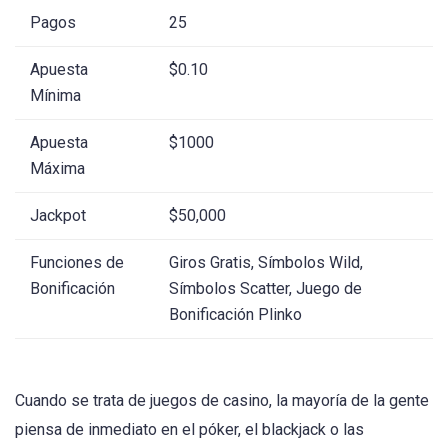
Pagos
25
Apuesta
$0.10
Mínima
Apuesta
$1000
Máxima
Jackpot
$50,000
Funciones de
Giros Gratis, Símbolos Wild,
Bonificación
Símbolos Scatter, Juego de
Bonificación Plinko
Cuando se trata de juegos de casino, la mayoría de la gente
piensa de inmediato en el póker, el blackjack o las