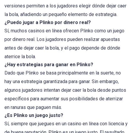
versiones permiten a los jugadores elegir dónde dejar caer
la bola, añadiendo un pequeño elemento de estrategia.
¿Puedo jugar a Plinko por dinero real?
Sí, muchos casinos en línea ofrecen Plinko como un juego
por dinero real. Los jugadores pueden realizar apuestas
antes de dejar caer la bola, y el pago depende de dónde
aterrice la bola.
¿Hay estrategias para ganar en Plinko?
Dado que Plinko se basa principalmente en la suerte, no
hay una estrategia garantizada para ganar. Sin embargo,
algunos jugadores intentan dejar caer la bola desde puntos
específicos para aumentar sus posibilidades de aterrizar
en ranuras que paguen más.
¿Es Plinko un juego justo?
Sí, siempre que juegues en un casino en línea con licencia y
de buena reputación, Plinko es un juego justo. El resultado